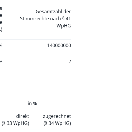
e
Gesamtzahl der
le
Stimmrechte nach § 41
e
WpHG
.)
%
140000000
%
/
in %
direkt
zugerechnet
(§ 33 WpHG)
(§ 34 WpHG)