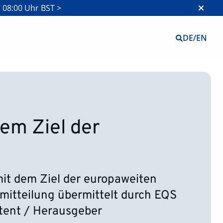
 08:00 Uhr BST >
DE
/
EN
em Ziel der
it dem Ziel der europaweiten
mitteilung übermittelt durch EQS
ttent / Herausgeber