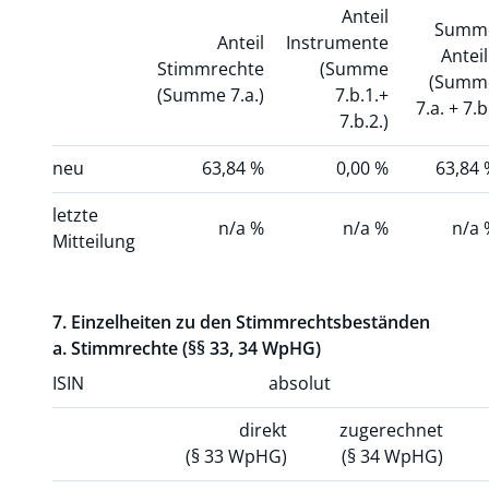
Anteil
Summ
Anteil
Instrumente
Antei
Stimmrechte
(Summe
(Summ
(Summe 7.a.)
7.b.1.+
7.a. + 7.b
7.b.2.)
neu
63,84 %
0,00 %
63,84 
letzte
n/a %
n/a %
n/a 
Mitteilung
7. Einzelheiten zu den Stimmrechtsbeständen
a. Stimmrechte (§§ 33, 34 WpHG)
ISIN
absolut
direkt
zugerechnet
(§ 33 WpHG)
(§ 34 WpHG)