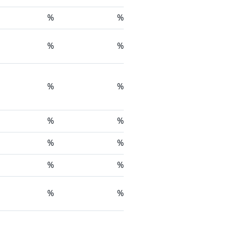
%
%
%
%
%
%
%
%
%
%
%
%
%
%