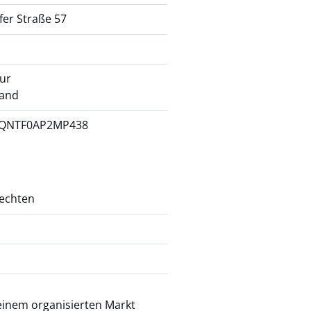
fer Straße 57
ur
land
QNTF0AP2MP438
rechten
einem organisierten Markt