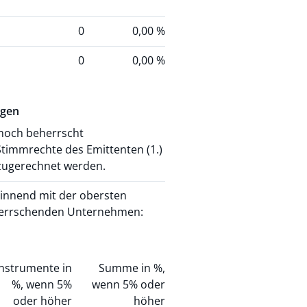
0
0,00 %
0
0,00 %
igen
t noch beherrscht
Stimmrechte des Emittenten (1.)
zugerechnet werden.
innend mit der obersten
herrschenden Unternehmen:
Instrumente in
Summe in %,
%, wenn 5%
wenn 5% oder
oder höher
höher