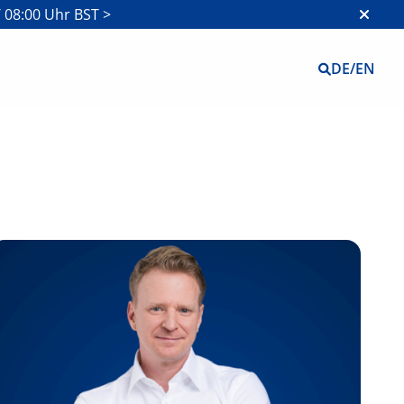
 08:00 Uhr BST >
DE
/
EN