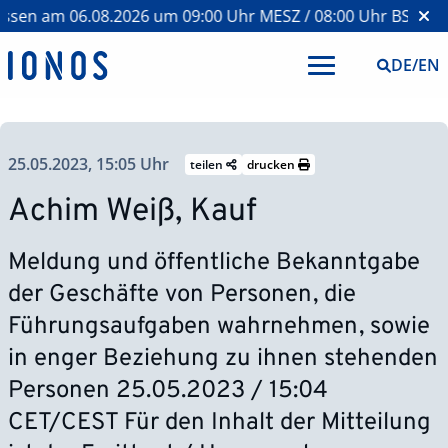
n am 06.08.2026 um 09:00 Uhr MESZ / 08:00 Uhr BST >
Webc
DE
/
EN
25.05.2023, 15:05 Uhr
teilen
drucken
Achim Weiß, Kauf
Meldung und öffentliche Bekanntgabe
der Geschäfte von Personen, die
Führungsaufgaben wahrnehmen, sowie
in enger Beziehung zu ihnen stehenden
Personen 25.05.2023 / 15:04
CET/CEST Für den Inhalt der Mitteilung