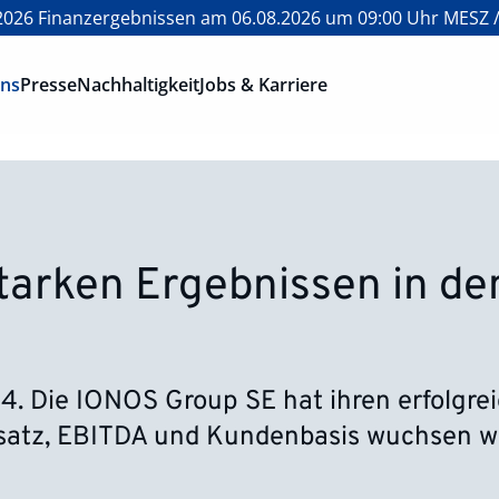
026 Finanzergebnissen am 06.08.2026 um 09:00 Uhr MESZ /
ons
Presse
Nachhaltigkeit
Jobs & Karriere
tarken Ergebnissen in de
24. Die IONOS Group SE hat ihren erfolgr
atz, EBITDA und Kundenbasis wuchsen we