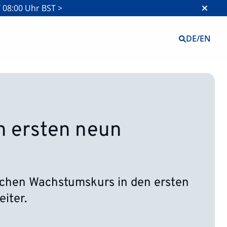
 08:00 Uhr BST >
DE
/
EN
n ersten neun
eichen Wachstumskurs in den ersten
iter.