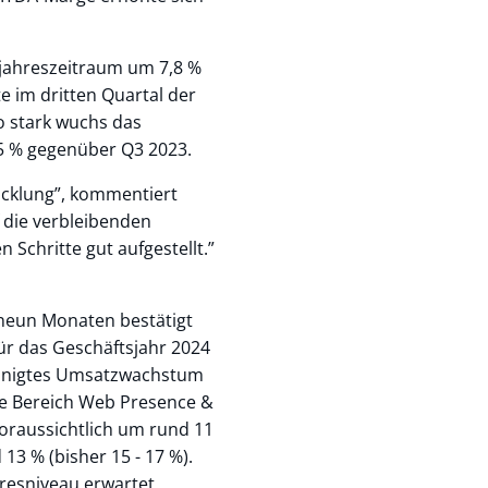
jahreszeitraum um 7,8 %
te im dritten Quartal der
 stark wuchs das
5 % gegenüber Q3 2023.
icklung”, kommentiert
 die verbleibenden
 Schritte gut aufgestellt.”
 neun Monaten bestätigt
ür das Geschäftsjahr 2024
einigtes Umsatzwachstum
ßte Bereich Web Presence &
voraussichtlich um rund 11
13 % (bisher 15 - 17 %).
resniveau erwartet.