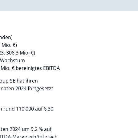
unden)
 Mio. €)
3: 306,3 Mio. €)
 % Wachstum
 Mio. € bereinigtes EBITDA
up SE hat ihren
naten 2024 fortgesetzt.
 rund 110.000 auf 6,30
aten 2024 um 9,2 % auf
EBITDA-Marge erhöhte sich