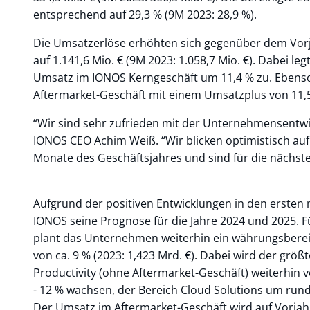
entsprechend auf 29,3 % (9M 2023: 28,9 %).
Die Umsatzerlöse erhöhten sich gegenüber dem Vor
auf 1.141,6 Mio. € (9M 2023: 1.058,7 Mio. €). Dabei leg
Umsatz im IONOS Kerngeschäft um 11,4 % zu. Ebenso
Aftermarket-Geschäft mit einem Umsatzplus von 11,
“Wir sind sehr zufrieden mit der Unternehmensentw
IONOS CEO Achim Weiß. “Wir blicken optimistisch auf
Monate des Geschäftsjahres und sind für die nächsten
Aufgrund der positiven Entwicklungen in den ersten
IONOS seine Prognose für die Jahre 2024 und 2025. F
plant das Unternehmen weiterhin ein währungsber
von ca. 9 % (2023: 1,423 Mrd. €). Dabei wird der grö
Productivity (ohne Aftermarket-Geschäft) weiterhin 
- 12 % wachsen, der Bereich Cloud Solutions um rund 
Der Umsatz im Aftermarket-Geschäft wird auf Vorjah